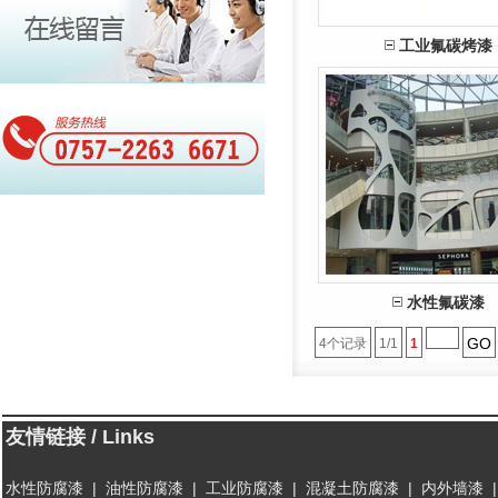
工业氟碳烤漆
水性氟碳漆
GO
4个记录
1/1
1
友情链接 / Links
水性防腐漆
|
油性防腐漆
|
工业防腐漆
|
混凝土防腐漆
|
内外墙漆